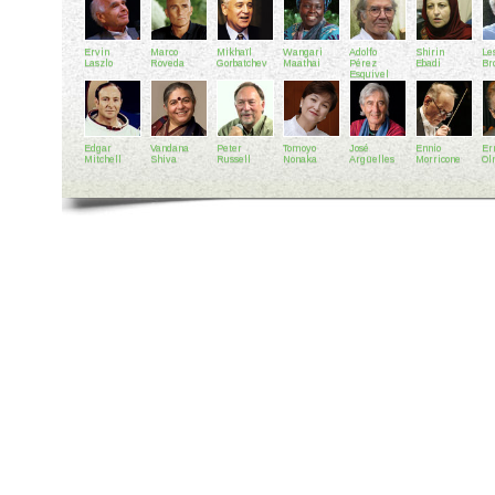
Ervin
Marco
Mikhaïl
Wangari
Adolfo
Shirin
Le
Laszlo
Roveda
Gorbatchev
Maathai
Pérez
Ebadi
Br
Esquivel
Edgar
Vandana
Peter
Tomoyo
José
Ennio
Er
Mitchell
Shiva
Russell
Nonaka
Argüelles
Morricone
Ol